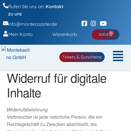
Rufen Sie uns an:
Kontakt
zu uns
info@montecoaster.de
0
Mein Konto
Warenkorb:
0,00
€
Tickets & Gutscheine
Widerruf für digitale
Inhalte
Widerrufsbelehrung
Verbraucher ist jede natürliche Person, die ein
Rechtsgeschäft zu Zwecken abschließt, die