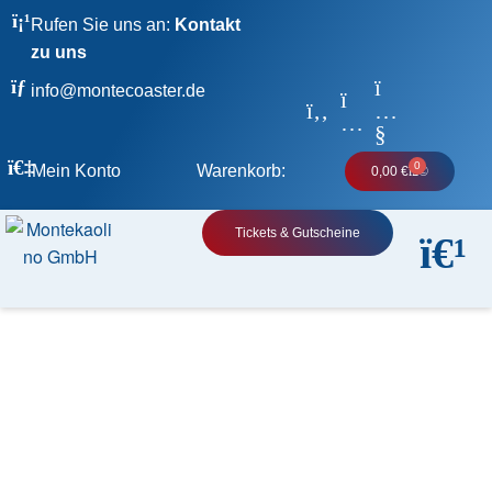
Rufen Sie uns an:
Kontakt
zu uns
info@montecoaster.de
0
Mein Konto
Warenkorb:
0,00
€
Tickets & Gutscheine
Freizeitpark
Monte Kaolino
Skifahren nur im Winter? Nicht mit uns!
Unsere Liftanlage bringt bequem auf den