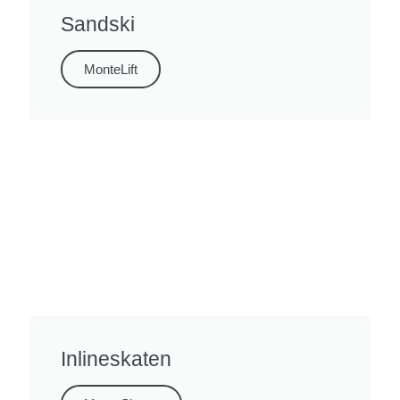
Sandski
MonteLift
Inlineskaten