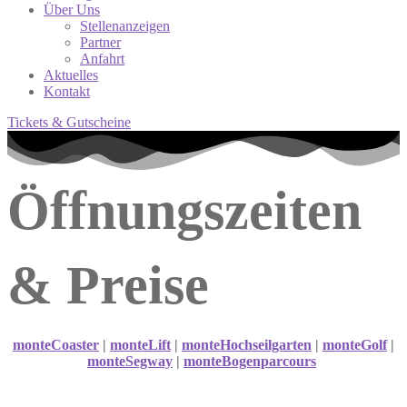
Über Uns
Stellenanzeigen
Partner
Anfahrt
Aktuelles
Kontakt
Tickets & Gutscheine
Öffnungs­zeiten
& Preise
monteCoaster
|
monteLift
|
monteHochseilgarten
|
monteGolf
|
monteSegway
|
monteBogenparcours