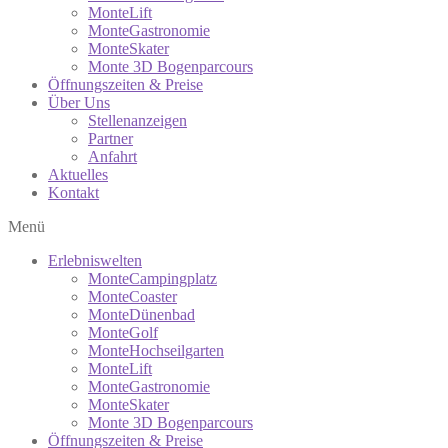
MonteLift
MonteGastronomie
MonteSkater
Monte 3D Bogenparcours
Öffnungszeiten & Preise
Über Uns
Stellenanzeigen
Partner
Anfahrt
Aktuelles
Kontakt
Menü
Erlebniswelten
MonteCampingplatz
MonteCoaster
MonteDünenbad
MonteGolf
MonteHochseilgarten
MonteLift
MonteGastronomie
MonteSkater
Monte 3D Bogenparcours
Öffnungszeiten & Preise