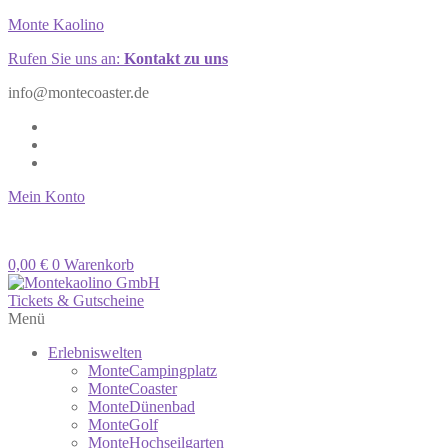
Monte Kaolino
Rufen Sie uns an:
Kontakt zu uns
info@montecoaster.de
Mein Konto
Warenkorb:
0,00
€
0
Warenkorb
Tickets & Gutscheine
Menü
Erlebniswelten
MonteCampingplatz
MonteCoaster
MonteDünenbad
MonteGolf
MonteHochseilgarten