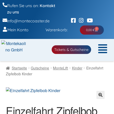
Rufen Sie uns an:
Kontakt
zu uns
info@montecoaster.de
0
Mein Konto
Warenkorb:
0,00
€
Tickets & Gutscheine
Startseite
Gutscheine
MonteLift
Kinder
Einzelfahrt
Zipfelbob Kinder
🔍
Einzelfahrt Zipfelbob