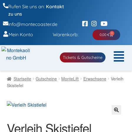
Rufen Sie uns an:
Kontakt
zu uns
info@montecoaster.de
0
Mein Konto
Warenkorb:
0,00
€
Tickets & Gutscheine
Startseite
Gutscheine
MonteLift
Erwachsene
Verleih
Skistiefel
🔍
Verleih Skistiefel