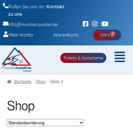
Rufen Sie uns an:
Kontakt
zu uns
info@montecoaster.de
0
Mein Konto
Warenkorb:
0,00
€
Tickets & Gutscheine
Startseite
Shop
Seite 2
Shop