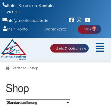
Rufen Sie uns an:
Kontakt
zu uns
info@montecoaster.de
0
Mein Konto
Warenkorb:
0,00
€
Tickets & Gutscheine
Startseite
Shop
Shop